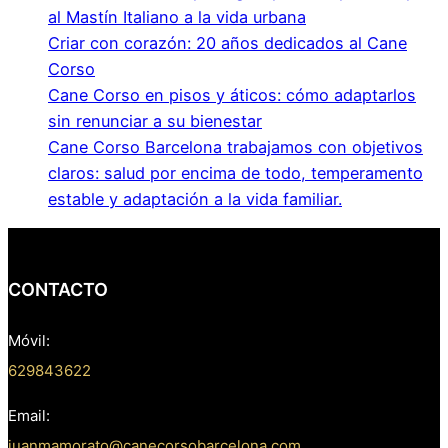
al Mastín Italiano a la vida urbana
Criar con corazón: 20 años dedicados al Cane
Corso
Cane Corso en pisos y áticos: cómo adaptarlos
sin renunciar a su bienestar
Cane Corso Barcelona trabajamos con objetivos
claros: salud por encima de todo, temperamento
estable y adaptación a la vida familiar.
CONTACTO
Móvil:
629843622
Email:
juanmamorato@canecorsobarcelona.com