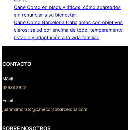
Cane Corso en pisos y áticos: cómo adaptarlos
sin renunciar a su bienestar
Cane Corso Barcelona trabajamos con objetivos
claros: salud por encima de todo, temperamento
estable y adaptación a la vida familiar.
CONTACTO
Móvil:
629843622
Email:
juanmamorato@canecorsobarcelona.com
SOBRE NOSOTROS