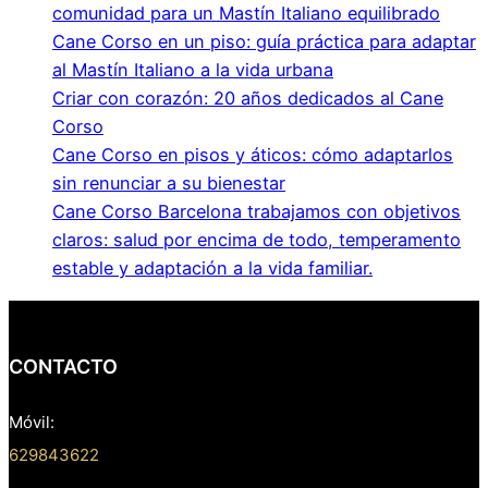
comunidad para un Mastín Italiano equilibrado
Cane Corso en un piso: guía práctica para adaptar
al Mastín Italiano a la vida urbana
Criar con corazón: 20 años dedicados al Cane
Corso
Cane Corso en pisos y áticos: cómo adaptarlos
sin renunciar a su bienestar
Cane Corso Barcelona trabajamos con objetivos
claros: salud por encima de todo, temperamento
estable y adaptación a la vida familiar.
CONTACTO
Móvil:
629843622